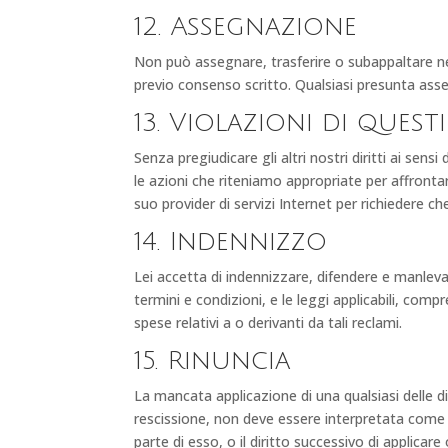
12. Assegnazione
Non può assegnare, trasferire o subappaltare ness
previo consenso scritto. Qualsiasi presunta asse
13. Violazioni di quest
Senza pregiudicare gli altri nostri diritti ai sen
le azioni che riteniamo appropriate per affron
suo provider di servizi Internet per richiedere ch
14. Indennizzo
Lei accetta di indennizzare, difendere e manlevar
termini e condizioni, e le leggi applicabili, compre
spese relativi a o derivanti da tali reclami.
15. Rinuncia
La mancata applicazione di una qualsiasi delle di
rescissione, non deve essere interpretata come un
parte di esso, o il diritto successivo di applicare