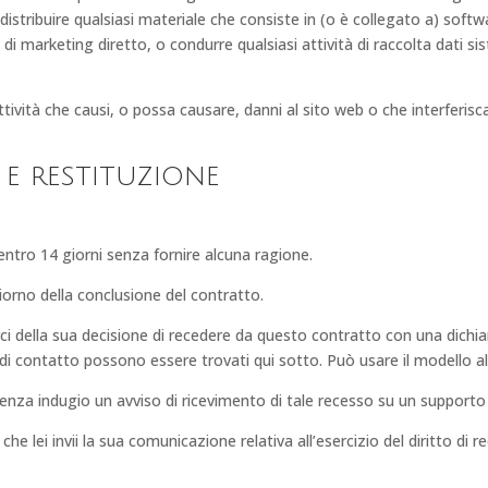
o distribuire qualsiasi materiale che consiste in (o è collegato a) soft
tà di marketing diretto, o condurre qualsiasi attività di raccolta dati 
ività che causi, o possa causare, danni al sito web o che interferisca 
 e restituzione
 entro 14 giorni senza fornire alcuna ragione.
iorno della conclusione del contratto.
marci della sua decisione di recedere da questo contratto con una dich
li di contatto possono essere trovati qui sotto. Può usare il modello 
nza indugio un avviso di ricevimento di tale recesso su un supporto 
 che lei invii la sua comunicazione relativa all’esercizio del diritto di 