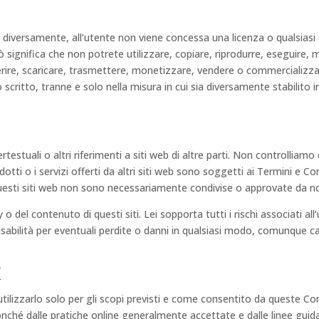
versamente, all’utente non viene concessa una licenza o qualsiasi altr
 Ciò significa che non potrete utilizzare, copiare, riprodurre, eseguire, 
rire, scaricare, trasmettere, monetizzare, vendere o commercializzar
scritto, tranne e solo nella misura in cui sia diversamente stabilito 
testuali o altri riferimenti a siti web di altre parti. Non controlliamo 
otti o i servizi offerti da altri siti web sono soggetti ai Termini e Con
questi siti web non sono necessariamente condivise o approvate da no
 del contenuto di questi siti. Lei sopporta tutti i rischi associati all’u
bilità per eventuali perdite o danni in qualsiasi modo, comunque caus
e
 utilizzarlo solo per gli scopi previsti e come consentito da queste C
 nonché dalle pratiche online generalmente accettate e dalle linee guida