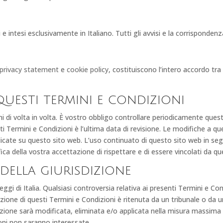
e intesi esclusivamente in Italiano. Tutti gli avvisi e la corrispondenz
privacy statement
e
cookie policy
, costituiscono l’intero accordo tr
questi termini e condizioni
 di volta in volta. È vostro obbligo controllare periodicamente quest
sti Termini e Condizioni è l’ultima data di revisione. Le modifiche a q
icate su questo sito web. L’uso continuato di questo sito web in segu
 della vostra accettazione di rispettare e di essere vincolati da que
e della giurisdizione
ggi di Italia. Qualsiasi controversia relativa ai presenti Termini e Co
sizione di questi Termini e Condizioni è ritenuta da un tribunale o da u
osizione sarà modificata, eliminata e/o applicata nella misura massima
ioni non saranno interessate.