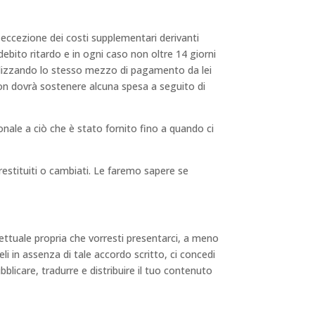
 eccezione dei costi supplementari derivanti
ebito ritardo e in ogni caso non oltre 14 giorni
tilizzando lo stesso mezzo di pagamento da lei
non dovrà sostenere alcuna spesa a seguito di
onale a ciò che è stato fornito fino a quando ci
 restituiti o cambiati. Le faremo sapere se
ettuale propria che vorresti presentarci, a meno
i in assenza di tale accordo scritto, ci concedi
bblicare, tradurre e distribuire il tuo contenuto