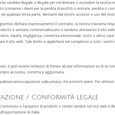
 che sarebbe illegale o illegale per noi limitare o escludere la nostra
tto (compresi i danni per la perdita di profitti o entrate, perdita o co
o da qualsiasi terza parte, derivanti dal vostro accesso o uso del nos
giuntivo dichiara espressamente il contrario, la nostra massima respon
i prodotto e servizio commercializzato o venduto attraverso il sito w
tratto, equità, negligenza, condotta intenzionale, torto o altro) sarà
zare il sito web. Tale limite si applicherà nel complesso a tutti i vostri
vizi, ti può essere richiesto di fornire alcune informazioni su di te c
sempre accurata, corretta e aggiornata.
alsiasi preoccupazione sulla privacy che potresti avere. Per ulteriori
ortazione / Conformità legale
il Contenuto o l’acquisto di prodotti o Servizi venduti sul sito web è i
ll’esportazione di Italia.