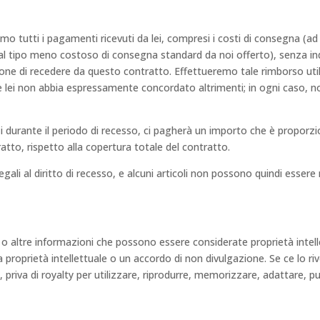
mo tutti i pagamenti ricevuti da lei, compresi i costi di consegna (ad
dal tipo meno costoso di consegna standard da noi offerto), senza ind
isione di recedere da questo contratto. Effettueremo tale rimborso u
che lei non abbia espressamente concordato altrimenti; in ogni caso, 
izi durante il periodo di recesso, ci pagherà un importo che è proporzi
tto, rispetto alla copertura totale del contratto.
egali al diritto di recesso, e alcuni articoli non possono quindi essere
 o altre informazioni che possono essere considerate proprietà intell
oprietà intellettuale o un accordo di non divulgazione. Se ce lo rivel
 priva di royalty per utilizzare, riprodurre, memorizzare, adattare, pu