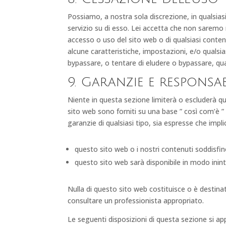
Possiamo, a nostra sola discrezione, in quals
servizio su di esso. Lei accetta che non saremo r
accesso o uso del sito web o di qualsiasi conte
alcune caratteristiche, impostazioni, e/o quals
bypassare, o tentare di eludere o bypassare, qual
9. Garanzie e responsab
Niente in questa sezione limiterà o escluderà qua
sito web sono forniti su una base ” così com’è ”
garanzie di qualsiasi tipo, sia espresse che imp
questo sito web o i nostri contenuti soddisfin
questo sito web sarà disponibile in modo inint
Nulla di questo sito web costituisce o è destinat
consultare un professionista appropriato.
Le seguenti disposizioni di questa sezione si a