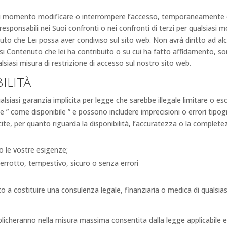
iasi momento modificare o interrompere l’accesso, temporaneamente 
esponsabili nei Suoi confronti o nei confronti di terzi per qualsiasi 
nuto che Lei possa aver condiviso sul sito web. Non avrà diritto ad 
iasi Contenuto che lei ha contribuito o su cui ha fatto affidamento
siasi misura di restrizione di accesso sul nostro sito web.
ilità
lsiasi garanzia implicita per legge che sarebbe illegale limitare o es
 e ” come disponibile ” e possono includere imprecisioni o errori tipo
licite, per quanto riguarda la disponibilità, l’accuratezza o la compl
o le vostre esigenze;
errotto, tempestivo, sicuro o senza errori
o a costituire una consulenza legale, finanziaria o medica di qualsias
pplicheranno nella misura massima consentita dalla legge applicabile 