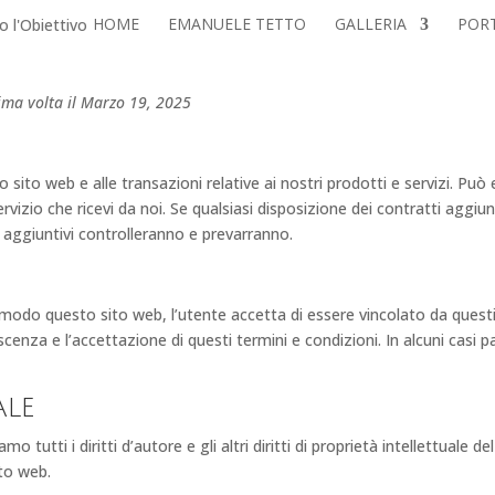
HOME
EMANUELE TETTO
GALLERIA
POR
ltima volta il Marzo 19, 2025
sito web e alle transazioni relative ai nostri prodotti e servizi. Può es
vizio che ricevi da noi. Se qualsiasi disposizione dei contratti aggiunt
ti aggiuntivi controlleranno e prevarranno.
modo questo sito web, l’utente accetta di essere vincolato da questi T
enza e l’accettazione di questi termini e condizioni. In alcuni casi p
ale
 tutti i diritti d’autore e gli altri diritti di proprietà intellettuale de
ito web.