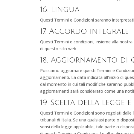
16. Lingua
Questi Termini e Condizioni saranno interpretati 
17. Accordo integrale
Questi Termini e condizioni, insieme alla nostra
di questo sito web.
18. Aggiornamento di 
Possiamo aggiornare questi Termini e Condizioni
aggiornamenti. La data indicata all’inizio di que
dal momento in cui tali modifiche saranno pubbl
aggiornamenti sarà considerato come una notifica
19. Scelta della legge 
🇮🇹
🇬🇧
RIPRISTINA
Questi Termini e Condizioni sono regolati dalle le
tribunali di Italia. Se una qualsiasi parte o dispo
sensi della legge applicabile, tale parte o disp
-A
100%
+A
di questi Termini e Condizioni. Le altre disposiz