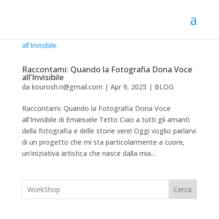
Raccontami: Quando la Fotografia Dona Voce
all’Invisibile
da
kourosh.n@gmail.com
|
Apr 9, 2025
|
BLOG
Raccontami: Quando la Fotografia Dona Voce
all’Invisibile di Emanuele Tetto Ciao a tutti gli amanti
della fotografia e delle storie vere! Oggi voglio parlarvi
di un progetto che mi sta particolarmente a cuore,
un’iniziativa artistica che nasce dalla mia...
🇮🇹
🇬🇧
RIPRISTINA
-A
100%
+A
Cerca
Alto Contrasto