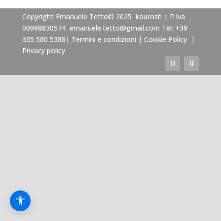
Copyright Emanuele Tetto© 2025 kourosh | P.Iva
Modalità Scura
00998830574
emanuele.tetto@gmail.com
Tel: +39
Disattiva Immagini
335 580 5388
|
Termini e condizioni
|
Cookie Policy
|
Privacy policy
Evidenzia Link
Modalità Lettura
Navigazione Tastiera
Cursore Grande
Guida Lettura
Lettura Vocale
Leggi