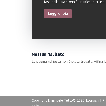
fase della sua storia è un riflesso di una..
Leggi di più
🇮🇹
🇬🇧
RIPRISTINA
-A
100%
+A
Modalità
Alto Contrasto
Nessun risultato
Lettura
La pagina richiesta non è stata trovata. Affina la
Modalità Scura
Navigazione
Tastiera
Disattiva
Immagini
Cursore
Grande
Evidenzia Link
Guida Lettura
Copyright Emanuele Tetto© 2025 kourosh | P
Lettura
Leggi
Vocale
policy